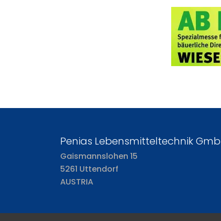
Penias Lebensmitteltechnik Gm
Gaismannslohen 15
5261 Uttendorf
AUSTRIA