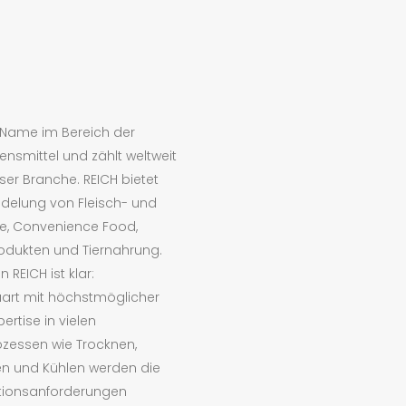
r Name im Bereich der
nsmittel und zählt weltweit
ser Branche. REICH bietet
delung von Fleisch- und
äse, Convenience Food,
odukten und Tiernahrung.
 REICH ist klar:
art mit höchstmöglicher
pertise in vielen
zessen wie Trocknen,
en und Kühlen werden die
ktionsanforderungen