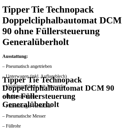
Tipper Tie Technopack
Doppelcliphalbautomat DCM
90 ohne Füllersteuerung
Generalüberholt
Ausstattung:
– Pneumatisch angetrieben
– Unterwagen (inkl. Auflageblech)
Tipper Tie Technopack
Doppelcliphalbautomat DCM 90
– Verdrängerbleche mit Auswerfer
ohne Füllersteuerung
– Hubbegrenzung
Generalüberholt
– Füllrohrträger verstellbar
– Pneumatische Messer
– Füllrohr