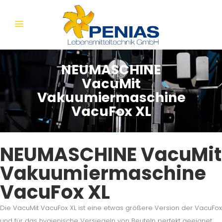
NEUMASCHINE
VacuMit
Vakuumiermaschine
VacuFox XL
NEUMASCHINE VacuMit
Vakuumiermaschine
VacuFox XL
Die VacuMit VacuFox XL ist eine etwas größere Version der VacuFox
und für das hygienische Versiegeln von Beuteln perfekt geeignet.