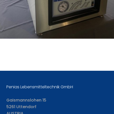
Penias Lebensmitteltechnik GmbH
Gaismannslohen 15
5261 Uttendorf
AUSTRIA